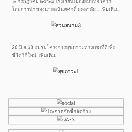
๑ กรกฎาคม ๒๕๖๘ โรงเรียนเมืองยมวิทยาคาร
โดยการนำของนายอนันตศักดิ์ ยศอาลัย .
..เพิ่มเติม…
26 มิ.ย.68 อบรมโครงการสุขภาวะทางเพศที่ดีเพื่อ
ชีวิตวิถีใหม่
..เพิ่มเติม..