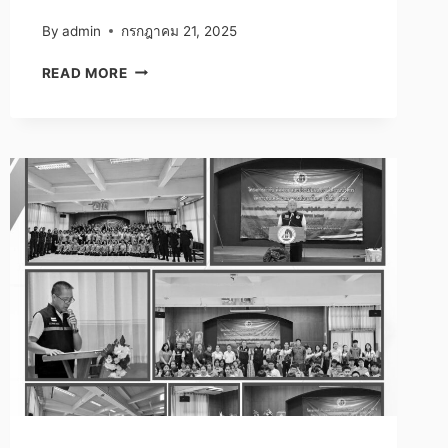
By
admin
กรกฎาคม 21, 2025
ฝึก
READ MORE
ซ้อม
แผน
เผชิญ
เหตุ
กรณี
เกิด
แผ่น
ดิน
ไหว