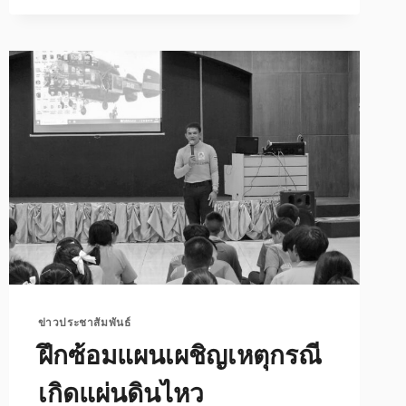
เลิศ
โครงการ
เพาะ
พันธุ์
ปัญญา
แคม
ป์
รุ่น
ปี
2568
ข่าวประชาสัมพันธ์
ฝึกซ้อมแผนเผชิญเหตุกรณี
เกิดแผ่นดินไหว